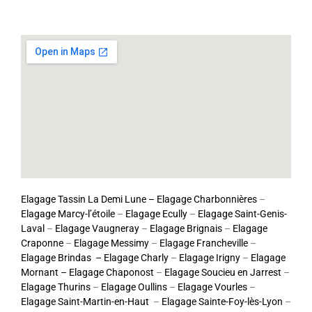
Elagage Tassin La Demi Lune
– Elagage Charbonnières
–
Elagage Marcy-l’étoile
–
Elagage Ecully
–
Elagage Saint-Genis-
Laval
–
Elagage Vaugneray
–
Elagage Brignais
–
Elagage
Craponne
–
Elagage Messimy
–
Elagage Francheville
–
Elagage Brindas
– Elagage Charly
–
Elagage Irigny
–
Elagage
Mornant –
Elagage Chaponost
–
Elagage Soucieu en Jarrest
–
Elagage Thurins
–
Elagage Oullins
–
Elagage Vourles
–
Elagage Saint-Martin-en-Haut
–
Elagage Sainte-Foy-lès-Lyon
–